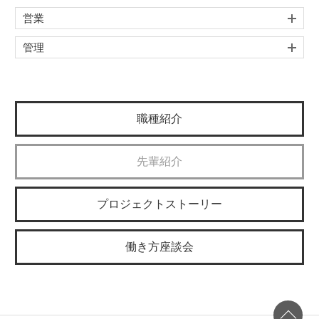
営業
管理
職種紹介
先輩紹介
プロジェクトストーリー
働き方座談会
Page