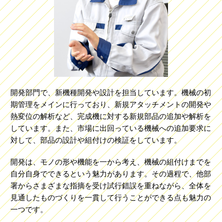
開発部門で、新機種開発や設計を担当しています。機械の初
期管理をメインに行っており、新規アタッチメントの開発や
熱変位の解析など、完成機に対する新規部品の追加や解析を
しています。また、市場に出回っている機械への追加要求に
対して、部品の設計や組付けの検証をしています。
開発は、モノの形や機能を一から考え、機械の組付けまでを
自分自身でできるという魅力があります。その過程で、他部
署からさまざまな指摘を受け試行錯誤を重ねながら、全体を
見通したものづくりを一貫して行うことができる点も魅力の
一つです。