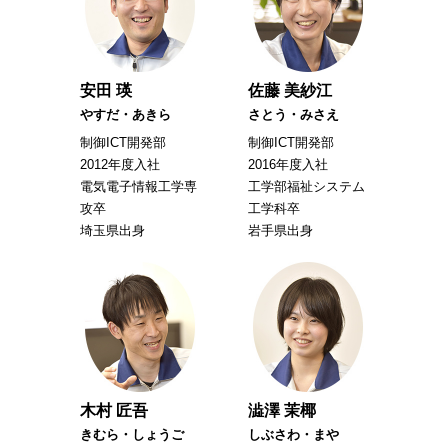
安田 瑛
佐藤 美紗江
やすだ・あきら
さとう・みさえ
制御ICT開発部
制御ICT開発部
2012年度入社
2016年度入社
電気電子情報工学専
工学部福祉システム
攻卒
工学科卒
埼玉県出身
岩手県出身
木村 匠吾
澁澤 茉椰
きむら・しょうご
しぶさわ・まや