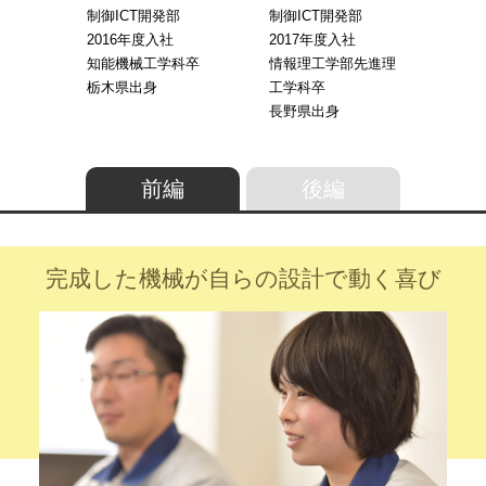
制御ICT開発部
制御ICT開発部
2016年度入社
2017年度入社
知能機械工学科卒
情報理工学部先進理
栃木県出身
工学科卒
長野県出身
前編
後編
完成した機械が
自らの設計で動く喜び