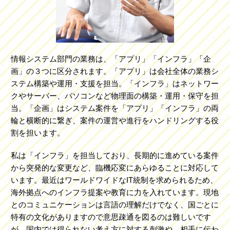
情報システム部門の業務は、「アプリ」「インフラ」「企
画」の３つに区分されます。「アプリ」は会社全体の業務シ
ステム構築や運用・支援を担当。「インフラ」はネットワー
クやサーバー、パソコンなど物理面の構築・運用・保守を担
当。「企画」はシステム案件を「アプリ」「インフラ」の両
輪と横断的に繋ぎ、案件の運営や進行をハンドリングする役
割を担います。
私は「インフラ」を担当しており、長期的に進めている案件
から突発的な変更など、臨機応変にあらゆることに対応して
います。最近はワールドワイドなIT統制を求められるため、
海外拠点へのインフラ提案や教育に力を入れています。現地
とのコミュニケーションは言語の理解だけでなく、国ごとに
特有の文化がありますので意思疎通を図るのは難しいです
が、国内では得られない考え方に対する刺激や、相手に伝わ