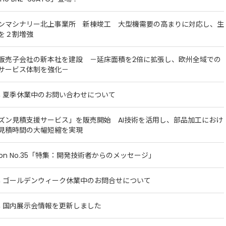
ンマシナリー北上事業所 新棟竣工 大型機需要の高まりに対応し、生
を２割増強
販売子会社の新本社を建設 －延床面積を2倍に拡張し、欧州全域での
サービス体制を強化－
5年 夏季休業中のお問い合わせについて
ズン見積支援サービス」を販売開始 AI技術を活用し、部品加工におけ
見積時間の大幅短縮を実現
tion No.35「特集：開発技術者からのメッセージ」
5年 ゴールデンウィーク休業中のお問合せについて
5年 国内展示会情報を更新しました