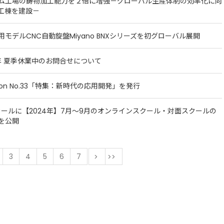
ム工場の鋳物加工能力を２倍に増強－グローバル生産体制の効率化に向
工棟を建設－
用モデルCNC自動旋盤Miyano BNXシリーズを初グローバル展開
4年 夏季休業中のお問合せについて
tion No.33「特集：新時代の応用開発」を発行
クールに【2024年】7月～9月のオンラインスクール・対面スクールの
を公開
3
4
5
6
7
次
最後