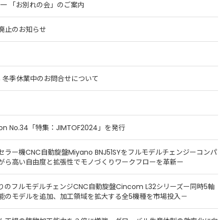
圭一 「お別れの会」のご案内
廃止のお知らせ
5年 冬季休業中のお問合せについて
tion No.34「特集：JIMTOF2024」を発行
セラー機CNC自動旋盤Miyano BNJ51SYをフルモデルチェンジーコンパ
がら高い自由度と拡張性でモノづくりワークフローを革新ー
ぶりのフルモデルチェンジCNC自動旋盤Cincom L32シリーズー同時5軸
能のモデルを追加、加工領域を拡大する全5機種を市場投入－