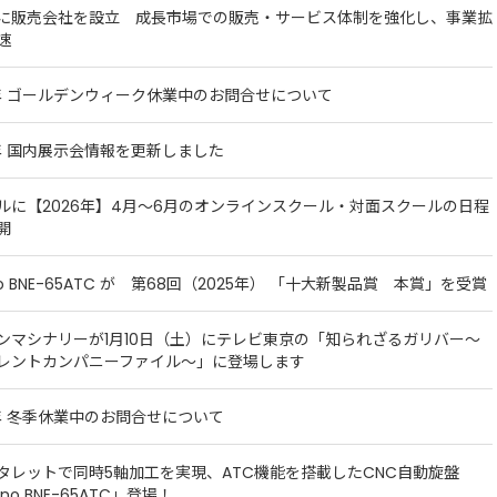
に販売会社を設立 成長市場での販売・サービス体制を強化し、事業拡
速
6年 ゴールデンウィーク休業中のお問合せについて
6年 国内展示会情報を更新しました
ルに【2026年】4月～6月のオンラインスクール・対面スクールの日程
開
no BNE-65ATC が 第68回（2025年） 「十大新製品賞 本賞」を受賞
ンマシナリーが1月10日（土）にテレビ東京の「知られざるガリバー～
レントカンパニーファイル～」に登場します
6年 冬季休業中のお問合せについて
タレットで同時5軸加工を実現、ATC機能を搭載したCNC自動旋盤
ano BNE-65ATC」登場！