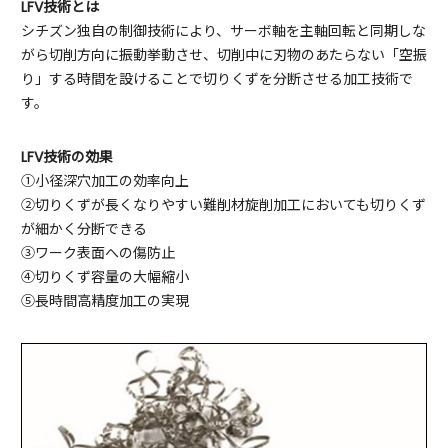
LFV技術とは
シチズン独自の制御技術により、サーボ軸を主軸回転と同期しな
がら切削方向に振動挙動させ、切削中に刃物のあたらない「空振
り」する時間を設けることで切りくずを分断させる加工技術で
す。
LFV技術の効果
①小径深穴加工の効率向上
②切りくずが長くなりやすい難削材旋削加工においても切りくず
が細かく分断できる
③ワーク表面への傷防止
④切りくず容量の大幅縮小
⑤長時間高精度加工の実現