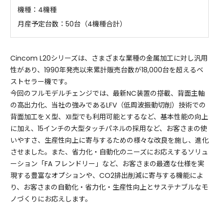
機種：4機種
月産予定台数：50台（4機種合計）
Cincom L20シリーズは、さまざまな業種の金属加工に対し汎用
性があり、1990年発売以来累計販売台数が18,000台を超えるベ
ストセラー機です。
今回のフルモデルチェンジでは、最新NC装置の搭載、背面主軸
の高出力化、当社の強みであるLFV（低周波振動切削）技術での
背面加工をⅩ型、Ⅻ型でも利用可能とするなど、基本性能の向上
に加え、15インチの大型タッチパネルの採用など、お客さまの使
いやすさ、生産性向上に寄与するための様々な改良を施し、進化
させました。また、省力化・自動化のニーズにお応えするソリュ
ーション「FA フレンドリー」など、お客さまの最適な仕様を実
現する豊富なオプションや、CO2排出削減に寄与する機能によ
り、お客さまの自動化・省力化・生産性向上とサステナブルなモ
ノづくりにお応えします。