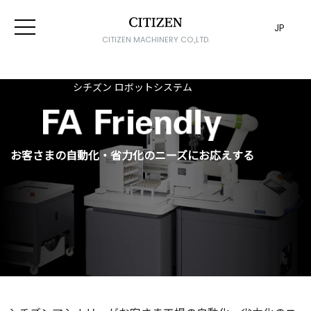
JP
CITIZEN MACHINERY CO.,LTD.
シチズン ロボットシステム
お客さまの
自動化・省力化の
ニーズに
お応えする