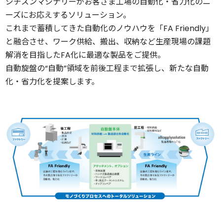
シチズンマシナリーが
お客さま工場の自動化・省力化のニ
ーズに
お応えするソリューション。
これまで蓄積してきた自動化のノウハウを
「FA Friendly」
と融合させ、ワーク供給、搬出、収納など
生産現場の課題
解消を目指した
FA化に最適な製品をご提供。
自動旋盤の“自動”領域を
前後工程まで拡張し、
新たな自動
化・省力化を提案します。