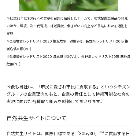
※1.2022年にSDGsへの貢献を目的に結成したチームで、環境配慮型製品の開発
のほか、環境、次世代育成、地域貢献、働きがいの向上など多岐にわたる活動を
実施
※2.環境省レッドリスト2020 絶滅危惧ⅠB類(EN)、⾧野県レッドリスト2015 絶
滅危惧Ⅱ類(VU)
※3.環境省レッドリスト2020 滅危惧Ⅱ類(VU)、⾧野県レッドリスト2015 準絶滅
危惧(NT)
今後も当社は、「市民に愛され市民に貢献する」というシチズン
グループの企業理念のもと、企業の責任として持続可能な社会の
実現に向けた各種取り組みを継続してまいります。
自然共生サイトについて
※4
自然共生サイトは、国際目標である「30by30」
に貢献する日