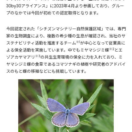
30by30アライアンス」に2023年4月より参画しており、グルー
プのなかでは今回が初めての認定取得となります。
今回認定された「シチズンマシナリー自然保護区域」では、専門
家の生物調査により、複数の希少種の生息が確認され、当社のサ
※1
ステナビリティ活動を推進するチーム
が中心となって従業員に
※2
よる保全活動を実施しています。中でもミヤマシジミ蝶
とエ
※3
ゾアカヤマアリ
の共生生育環境の保全に力を入れており、ミ
ヤマシジミ蝶の食草であるコマツナギの植樹や研究者のアドバイ
スのもと蝶の移殖などにも挑戦しています。