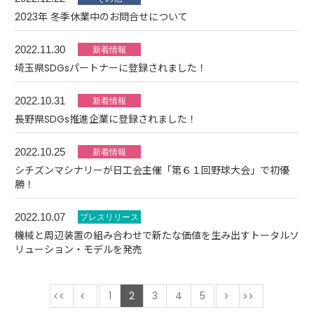
2023年 冬季休業中のお問合せについて
2022.11.30
埼玉県SDGsパートナーに登録されました！
2022.10.31
長野県SDGs推進企業に登録されました！
2022.10.25
シチズンマシナリーが日工会主催「第６１回野球大会」で初優
勝！
2022.10.07
機械と周辺装置の組み合わせで新たな価値を生み出すトータルソ
リューション・モデルを発売
最初
前
1
2
3
4
5
次
最後