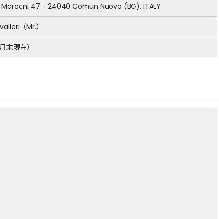
o Marconi 47 - 24040 Comun Nuovo (BG), ITALY
valleri（Mr.）
年3月末現在）