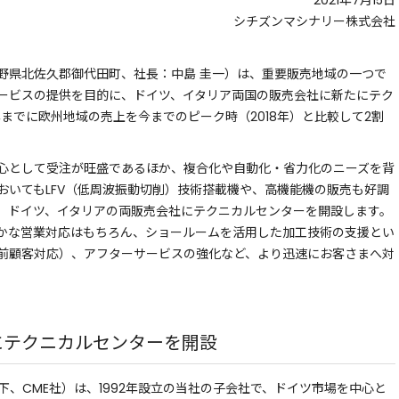
2021年7月15日
シチズンマシナリー株式会社
野県北佐久郡御代田町、社長：中島 圭一）は、重要販売地域の一つで
ービスの提供を目的に、ドイツ、イタリア両国の販売会社に新たにテク
年までに欧州地域の売上を今までのピーク時（2018年）と比較して2割
心として受注が旺盛であるほか、複合化や自動化・省力化のニーズを背
おいてもLFV（低周波振動切削）技術搭載機や、高機能機の販売も好調
、ドイツ、イタリアの両販売会社にテクニカルセンターを開設します。
かな営業対応はもちろん、ショールームを活用した加工技術の支援とい
前顧客対応）、アフターサービスの強化など、より迅速にお客さまへ対
にテクニカルセンターを開設
 GmbH（以下、CME社）は、1992年設立の当社の子会社で、ドイツ市場を中心と