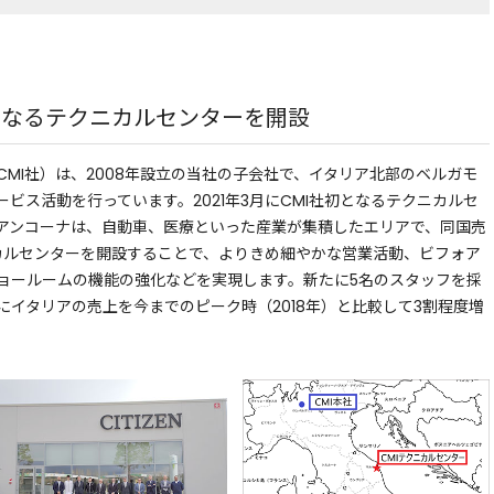
となるテクニカルセンターを開設
.r.l.（以下、CMI社）は、2008年設立の当社の子会社で、イタリア北部のベルガモ
ビス活動を行っています。2021年3月にCMI社初となるテクニカルセ
アンコーナは、自動車、医療といった産業が集積したエリアで、同国売
カルセンターを開設することで、よりきめ細やかな営業活動、ビフォア
ョールームの機能の強化などを実現します。新たに5名のスタッフを採
でにイタリアの売上を今までのピーク時（2018年）と比較して3割程度増