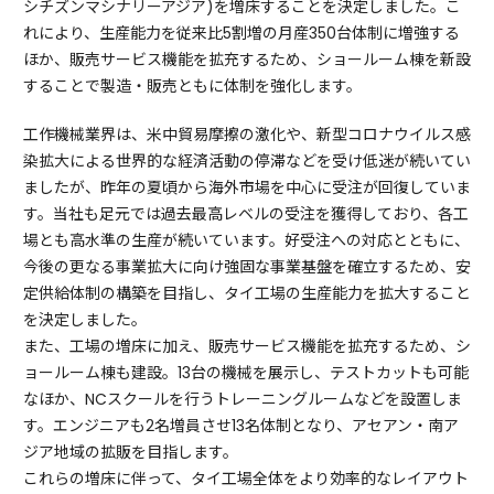
シチズンマシナリーアジア)を増床することを決定しました。こ
れにより、生産能力を従来比5割増の月産350台体制に増強する
ほか、販売サービス機能を拡充するため、ショールーム棟を新設
することで製造・販売ともに体制を強化します。
工作機械業界は、米中貿易摩擦の激化や、新型コロナウイルス感
染拡大による世界的な経済活動の停滞などを受け低迷が続いてい
ましたが、昨年の夏頃から海外市場を中心に受注が回復していま
す。当社も足元では過去最高レベルの受注を獲得しており、各工
場とも高水準の生産が続いています。好受注への対応とともに、
今後の更なる事業拡大に向け強固な事業基盤を確立するため、安
定供給体制の構築を目指し、タイ工場の生産能力を拡大すること
を決定しました。
また、工場の増床に加え、販売サービス機能を拡充するため、シ
ョールーム棟も建設。13台の機械を展示し、テストカットも可能
なほか、NCスクールを行うトレーニングルームなどを設置しま
す。エンジニアも2名増員させ13名体制となり、アセアン・南ア
ジア地域の拡販を目指します。
これらの増床に伴って、タイ工場全体をより効率的なレイアウト