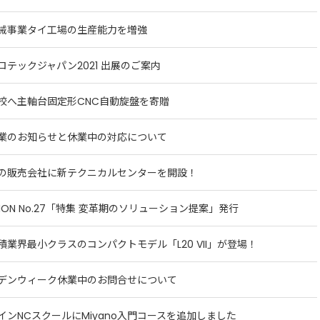
械事業タイ工場の生産能力を増強
ロテックジャパン2021 出展のご案内
校へ主軸台固定形CNC自動旋盤を寄贈
業のお知らせと休業中の対応について
の販売会社に新テクニカルセンターを開設！
TION No.27「特集 変革期のソリューション提案」発行
積業界最小クラスのコンパクトモデル「L20 VII」が登場！
デンウィーク休業中のお問合せについて
インNCスクールにMiyano入門コースを追加しました