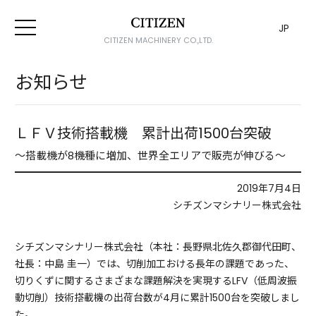
JP
CITIZEN MACHINERY CO.,LTD.
お知らせ
ＬＦＶ技術搭載機 累計出荷1500台突破
～搭載機が8機種に増加、世界全エリアで販売が伸びる～
2019年7月4日
シチズンマシナリー株式会社
シチズンマシナリー株式会社（本社：長野県北佐久郡御代田町、
社長：中島 圭一）では、切削加工おける長年の課題であった、
切りくずに関するさまざまな課題解決を実現するLFV（低周波振
動切削）技術搭載機の出荷台数が4月に累計1500台を突破しまし
た。