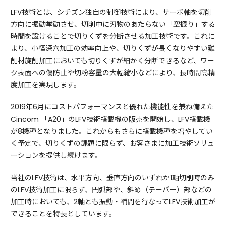
LFV技術とは、シチズン独自の制御技術により、サーボ軸を切削
方向に振動挙動させ、切削中に刃物のあたらない「空振り」する
時間を設けることで切りくずを分断させる加工技術です。これに
より、小径深穴加工の効率向上や、切りくずが長くなりやすい難
削材旋削加工においても切りくずが細かく分断できるなど、ワー
ク表面への傷防止や切粉容量の大幅縮小などにより、長時間高精
度加工を実現します。
2019年6月にコストパフォーマンスと優れた機能性を兼ね備えた
Cincom 「A20」のLFV技術搭載機の販売を開始し、LFV搭載機
が8機種となりました。これからもさらに搭載機種を増やしてい
く予定で、切りくずの課題に限らず、お客さまに加工技術ソリュ
ーションを提供し続けます。
当社のLFV技術は、水平方向、垂直方向のいずれか1軸切削時のみ
のLFV技術加工に限らず、円弧部や、斜め（テーパー）部などの
加工時においても、2軸とも振動・補間を行なってLFV技術加工が
できることを特長としています。