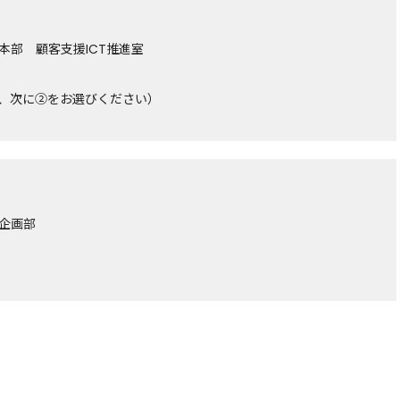
本部 顧客支援ICT推進室
）
、次に②をお選びください）
企画部