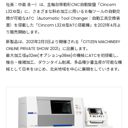
社長：中島 圭一）は、主軸台移動形CNC自動旋盤「Cincom
L32Ⅻ型」に、さまざまな斜め加工に用いるＢ軸ツールの自動交
換が可能なATC（Automatic Tool Changer：自動工具交換装
置）を搭載した「Cincom L32Ⅻ型ATC搭載機」を2021年4月よ
り販売開始します。
新製品は、2021年2月3日より開催される「CITIZEN MACHINERY
ONLINE PRIVATE SHOW 2021」に出展します。
最大加工径φ32㎜(オプションφ38㎜)の機械にATCを初搭載し、
複合・複雑加工、ダウンタイム削減、多品種少量生産が可能な機
械として日本をはじめ、北米地域を中心に展開をしていきます。