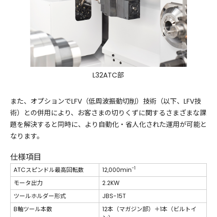
L32ATC部
また、オプションでLFV（低周波振動切削）技術（以下、LFV技
術）との併用により、お客さまの切りくずに関するさまざまな課
題を解決すると同時に、より自動化・省人化された運用が可能と
なります。
仕様項目
-1
ATCスピンドル最高回転数
12,000min
モータ出力
2.2KW
ツールホルダー形式
JBS-15T
B軸ツール本数
12本（マガジン部）＋1本（ビルトイ