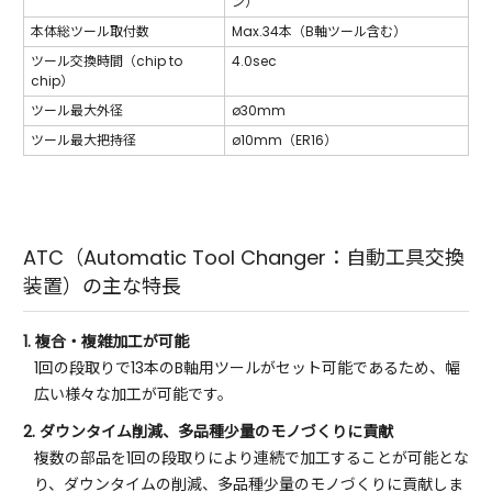
ン）
本体総ツール取付数
Max.34本（B軸ツール含む）
ツール交換時間（chip to
4.0sec
chip）
ツール最大外径
ø30mm
ツール最大把持径
ø10mm（ER16）
ATC（Automatic Tool Changer：自動工具交換
装置）の主な特長
1. 複合・複雑加工が可能
1回の段取りで13本のB軸用ツールがセット可能であるため、幅
広い様々な加工が可能です。
2. ダウンタイム削減、多品種少量のモノづくりに貢献
複数の部品を1回の段取りにより連続で加工することが可能とな
り、ダウンタイムの削減、多品種少量のモノづくりに貢献しま