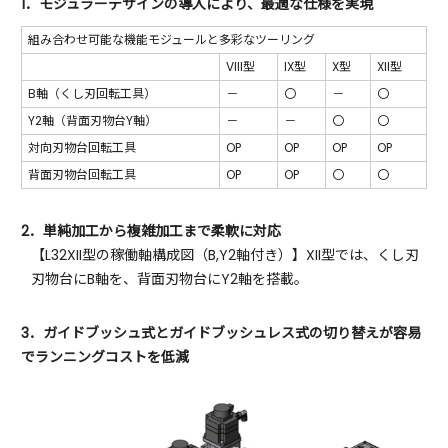
1．モジュラーデザインの導入により、最適な仕様を実現
組み合わせ可能な機能モジュールと多彩なツーリング
VIII型
IX型
X型
XII型
B軸（くし刃回転工具）
－
〇
－
〇
Y2軸（背面刃物台Y軸）
－
－
〇
〇
対向刃物台回転工具
OP
OP
OP
OP
背面刃物台回転工具
OP
OP
〇
〇
2．単純加工から複雑加工まで柔軟に対応
【L32XII型の稼働軸構成図（B,Y2軸付き）】XII型では、くし刃
刃物台にB軸を、背面刃物台にY2軸を搭載。
3．ガイドブッシュ式とガイドブッシュレス式の切り替えが容易
でランニングコストを低減