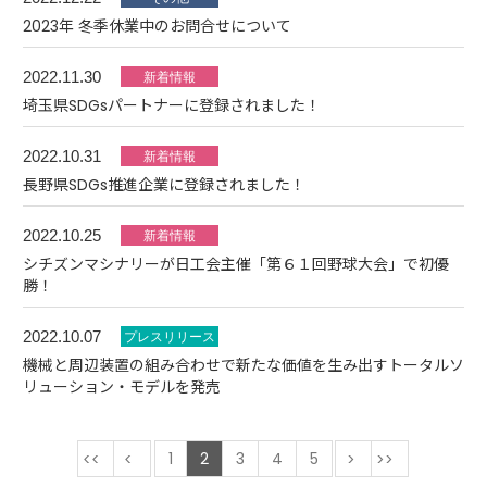
2023年 冬季休業中のお問合せについて
2022.11.30
埼玉県SDGsパートナーに登録されました！
2022.10.31
長野県SDGs推進企業に登録されました！
2022.10.25
シチズンマシナリーが日工会主催「第６１回野球大会」で初優
勝！
2022.10.07
機械と周辺装置の組み合わせで新たな価値を生み出すトータルソ
リューション・モデルを発売
最初
前
1
2
3
4
5
次
最後