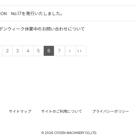
TION No.17を発行いたしました。
デンウィーク休業中のお問い合わせについて
前
2
3
4
5
6
7
次
最後
サイトマップ
サイトのご利用について
プライバシーポリシー
© 2026 CITIZEN MACHINERY CO.,LTD.