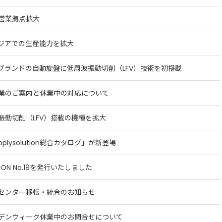
営業拠点拡大
ジアでの生産能力を拡大
ブランドの自動旋盤に低周波振動切削（LFV）技術を初搭載
業のご案内と休業中の対応について
振動切削（LFV）搭載の機種を拡大
applysolution総合カタログ」が新登場
TION No.19を発行いたしました
センター移転・統合のお知らせ
デンウィーク休業中のお問合せについて