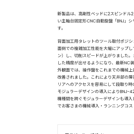
新製品は、高剛性ベッドに2スピンドル
い主軸台固定形CNC自動旋盤「BNJ」シ
す。
背面加工用タレットのツール取付ポジシ
面側での複雑加工性能を大幅にアップし
ン）し、切削スピードが上がりました。
した精度が出せるようになり、最新NC
外観面では、操作盤をこれまでの機械上
改善されました。これにより天井部の障
リアへのアクセスを容易にして段取り時
モジュラーデザインの導入によりBNJ-42
機種間を跨ぐモジュラーデザインも導入
でお客さまの機械導入・ランニングコス