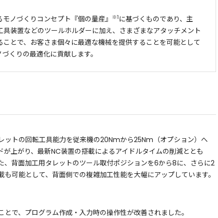
※1
るモノづくりコンセプト『個の量産』
に基づくものであり、主
工具装置などのツールホルダーに加え、さまざまなアタッチメント
ることで、お客さま個々に最適な機械を提供することを可能として
ノづくりの最適化に貢献します。
ットの回転工具能力を従来機の20Nmから25Nm（オプション）へ
ードが上がり、最新NC装置の搭載によるアイドルタイムの削減ととも
た、背面加工用タレットのツール取付ポジションを6から8に、さらに2
載も可能として、背面側での複雑加工性能を大幅にアップしています。
ことで、プログラム作成・入力時の操作性が改善されました。