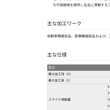
な付加価値を提供し社会に貢献する
主な加工ワーク
自動車関連部品、医療機器部品および、
主な仕様
型式
最大加工径（D）
最大加工長（L）
X
Z
スライド移動量
Y
X