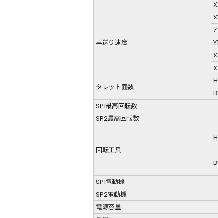
X
X
Z
早送り速度
Y
X
X
H
タレット面数
B
SP1最高回転数
SP2最高回転数
H
回転工具
B
SP1電動機
SP2電動機
電源容量