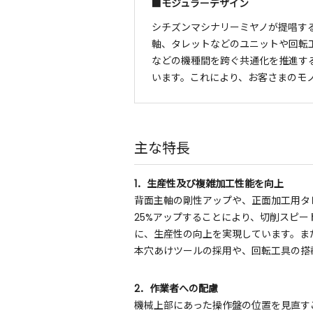
■モジュラーデザイン
シチズンマシナリーミヤノが提唱す
軸、タレットなどのユニットや回転
などの機種間を跨ぐ共通化を推進す
います。これにより、お客さまのモ
主な特長
1．生産性及び複雑加工性能を向上
背面主軸の剛性アップや、正面加工用タレ
25%アップすることにより、切削スピ
に、生産性の向上を実現しています。ま
本穴あけツールの採用や、回転工具の搭
2．作業者への配慮
機械上部にあった操作盤の位置を見直す