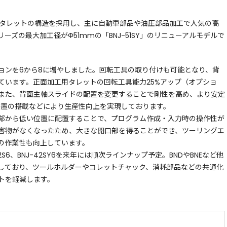
2タレットの構造を採用し、主に自動車部品や油圧部品加工で人気の高
リーズの最大加工径がΦ51mmの「BNJ-51SY」のリニューアルモデルで
ョンを6から8に増やしました。回転工具の取り付けも可能となり、背
ています。正面加工用タレットの回転工具能力25%アップ（オプショ
また、背面主軸スライドの配置を変更することで剛性を高め、より安定
装置の搭載などにより生産性向上を実現しております。
部から低い位置に配置することで、プログラム作成・入力時の操作性が
害物がなくなったため、大きな開口部を得ることができ、ツーリングエ
の作業性も向上しています。
S6、BNJ-42SY6を来年には順次ラインナップ予定。BNDやBNEなど他
しており、ツールホルダーやコレットチャック、消耗部品などの共通化
トを軽減します。