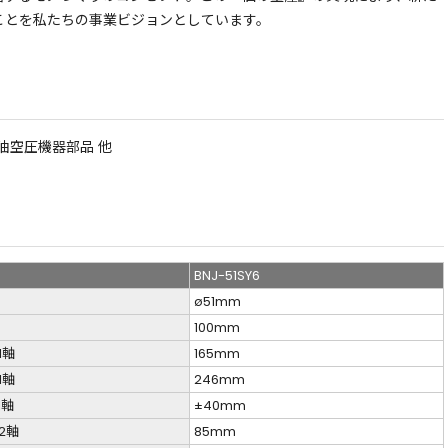
ことを私たちの事業ビジョンとしています。
油空圧機器部品 他
BNJ-51SY6
ø51mm
100mm
1軸
165mm
1軸
246mm
1軸
±40mm
2軸
85mm