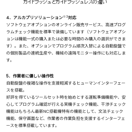
※3
4．アルカプリソリューション
対応
ソフトウェアオプションのオンライン販売サービス、高速プログ
ラムチェック機能を標準で装備しています（ソフトウェアオプシ
ョンは機能一式の購入または必要な時間のみ購入の選択ができま
す）。また、オプションでプログラム順次入替による自動旋盤で
の個別製品の連続生産や、機械の遠隔モニター操作にも対応しま
す。
5．作業者に優しい操作性
自動旋盤の複雑な操作を支援軽減するヒューマンインターフェー
スを搭載。
好評を得ているツールセット時を始めとする運転準備機能や、安
心してプログラム確認が行える実機チェック機能、干渉チェック
機能はもちろん最新NC搭載機特有の機能として、文法チェック
機能、保守画面など、作業者の作業負担を支援するインターフェ
ースを標準搭載しています。