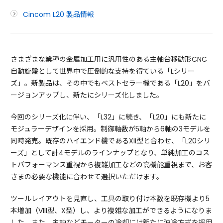
Cincom L20 製品情報
さまざまな業種の金属加工用に汎用性のある主軸台移動形CNC
自動旋盤として世界中で圧倒的な支持を得ている「Lシリー
ズ」。新製品は、その中でもベストセラー機である「L20」をバ
ージョンアップし、新たにシリーズ化しました。
今回のシリーズ化に伴い、「L32」に続き、「L20」にも新たに
モジュラーデザインを採用。制御軸数が5軸から6軸の3モデルを
同時発売。既存のハイエンド機であるXII型と合わせ、「L20シリ
ーズ」として計4モデルのラインナップとなり、単純加工のコス
トパフォーマンス重視から複雑加工などの高機能重視まで、お客
さまの必要な機能に合わせて選択いただけます。
ツールレイアウトを見直し、工具の取り付け本数を既存機より5
本増加（VIII型、X型）し、より複雑な加工ができるようになりま
した。また、主軸などモーターの冷却には新たに油冷方式を採用