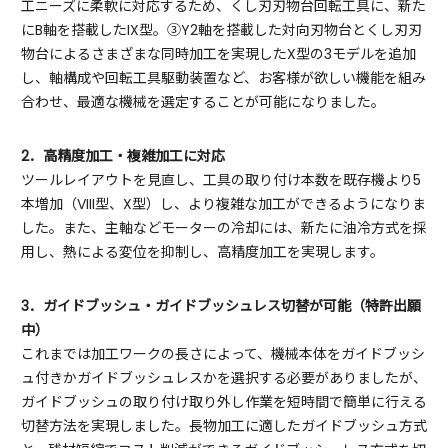
工ニーズに柔軟に対応するため、くし刃刃物台回転工具に、新た
にB軸を搭載したIX型。③Y2軸を搭載した対向刃物台とくし刃刃
物台によるさまざまな同時加工を実現したX型の3モデルを追加
し、軸構成や回転工具駆動装置など、お客様が欲しい機能を組み
合わせ、最適な機械を選定することが可能になりました。
2．高精度加工・複雑加工に対応
ツールレイアウトを見直し、工具の取り付け本数を既存機より5
本増加（VIII型、X型）し、より複雑な加工ができるようになりま
した。また、主軸などモーターの冷却には、新たに油冷方式を採
用し、熱による変位を抑制し、高精度加工を実現します。
3．ガイドブッシュ・ガイドブッシュレス切替が可能（特許出願
中）
これまでは加工ワークの長さによって、機械本体をガイドブッシ
ュ付きかガイドブッシュレスかを選択する必要がありましたが、
ガイドブッシュの取り付け取り外し作業を短時間で簡単に行える
切替方法を実現しました。長物加工に適したガイドブッシュ方式