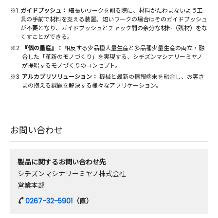
※1
ガイドブッシュ：
細長いワークを削る際に、材料がたわまないよう工
具の手前で材料を支える装置。短いワークの場合はそのガイドブッシュ
が不要となり、ガイドブッシュとチャック間の余分な材料（残材）をな
くすことができる。
※2
『個の量産』：
相反する少品種大量生産と多品種少量生産の両立・融
合した「革新のモノづくり」を実現する、シチズンマシナリーミヤノ
が提唱するモノづくりのコンセプト。
※3
アルカプリソリューション：
機械と最新の情報端末を融合し、お客さ
まの抱える課題を解決する様々なアプリケーション。
お問い合わせ
製品に関するお問い合わせ先
シチズンマシナリーミヤノ株式会社
営業本部
0267-32-5901
（直）