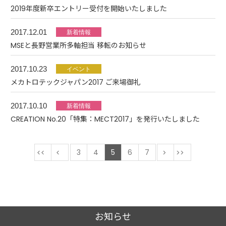
2019年度新卒エントリー受付を開始いたしました
2017.12.01
MSEと長野営業所多軸担当 移転のお知らせ
2017.10.23
メカトロテックジャパン2017 ご来場御礼
2017.10.10
CREATION No.20「特集：MECT2017」を発行いたしました
最初
前
3
4
5
6
7
次
最後
お知らせ