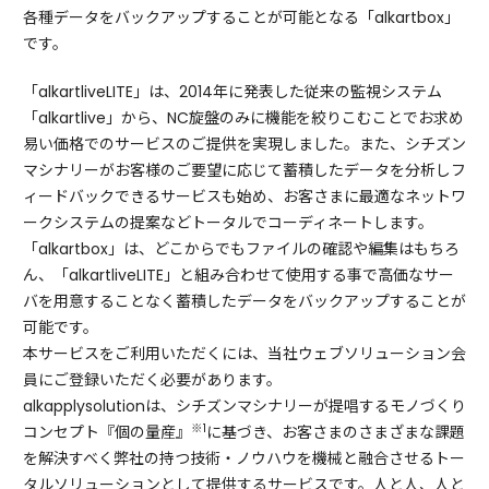
各種データをバックアップすることが可能となる「alkartbox」
です。
「alkartliveLITE」は、2014年に発表した従来の監視システム
「alkartlive」から、NC旋盤のみに機能を絞りこむことでお求め
易い価格でのサービスのご提供を実現しました。また、シチズン
マシナリーがお客様のご要望に応じて蓄積したデータを分析しフ
ィードバックできるサービスも始め、お客さまに最適なネットワ
ークシステムの提案などトータルでコーディネートします。
「alkartbox」は、どこからでもファイルの確認や編集はもちろ
ん、「alkartliveLITE」と組み合わせて使用する事で高価なサー
バを用意することなく蓄積したデータをバックアップすることが
可能です。
本サービスをご利用いただくには、当社ウェブソリューション会
員にご登録いただく必要があります。
alkapplysolutionは、シチズンマシナリーが提唱するモノづくり
※1
コンセプト『個の量産』
に基づき、お客さまのさまざまな課題
を解決すべく弊社の持つ技術・ノウハウを機械と融合させるトー
タルソリューションとして提供するサービスです。人と人、人と