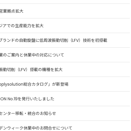
営業拠点拡大
ジアでの生産能力を拡大
ブランドの自動旋盤に低周波振動切削（LFV）技術を初搭載
業のご案内と休業中の対応について
振動切削（LFV）搭載の機種を拡大
applysolution総合カタログ」が新登場
TION No.19を発行いたしました
センター移転・統合のお知らせ
デンウィーク休業中のお問合せについて