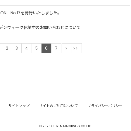
TION No.17を発行いたしました。
デンウィーク休業中のお問い合わせについて
前
2
3
4
5
6
7
次
最後
サイトマップ
サイトのご利用について
プライバシーポリシー
© 2026 CITIZEN MACHINERY CO.,LTD.