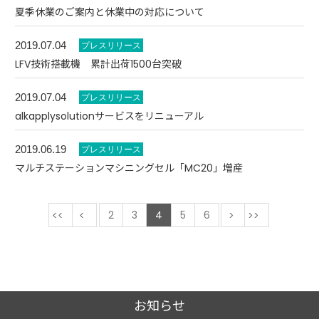
夏季休業のご案内と休業中の対応について
2019.07.04
LFV技術搭載機 累計出荷1500台突破
2019.07.04
alkapplysolutionサービスをリニューアル
2019.06.19
マルチステーションマシニングセル「MC20」増産
最初
前
2
3
4
5
6
次
最後
お知らせ