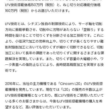
LFV技術搭載価格150万円（税別）と、ねじ切り対応機能付価格
160万円（税別）からお選びいただけます。
LFV技術とは、シチズン独自の制御技術により、サーボ軸を切削
方向に振動挙動させ、切削中に刃物があたらない「空振り」する
時間を設けることで切りくずを分断させる加工技術です。これに
より、小径深穴加工の効率向上や、切りくずが長くなりやすい難
削材旋削加工においても切りくずが細かく切断できるなど、切削
加工において長年の課題であった切りくずに関するさまざまな課
題解決を実現しています。また、切りくず容量の大幅縮小や、ワ
ーク表面への傷防止などにより、長時間高精度加工を実現する技
術です。
2016年に、当社の主力機種である「Cincom L20」のLFV技術搭
載機種を発売しています。現在では「L20」の販売の半数以上が
LFV技術搭載機種となっており、既にLFV技術をご使用いただいて
いる多くのお客さまからは、今後もLFV技術搭載機種の購入を希
望するなど、高い評価をいただいています。