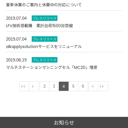
夏季休業のご案内と休業中の対応について
2019.07.04
LFV技術搭載機 累計出荷1500台突破
2019.07.04
alkapplysolutionサービスをリニューアル
2019.06.19
マルチステーションマシニングセル「MC20」増産
最初
前
2
3
4
5
6
次
最後
お知らせ