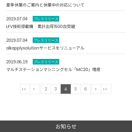
夏季休業のご案内と休業中の対応について
2019.07.04
LFV技術搭載機 累計出荷1500台突破
2019.07.04
alkapplysolutionサービスをリニューアル
2019.06.19
マルチステーションマシニングセル「MC20」増産
最初
前
2
3
4
5
6
次
最後
お知らせ