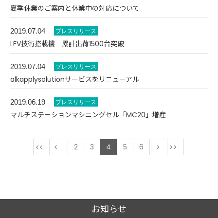
夏季休業のご案内と休業中の対応について
2019.07.04
LFV技術搭載機 累計出荷1500台突破
2019.07.04
alkapplysolutionサービスをリニューアル
2019.06.19
マルチステーションマシニングセル「MC20」増産
最初
前
2
3
4
5
6
次
最後
お知らせ