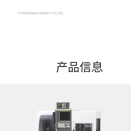
CITIZEN MACHINERY CO.,LTD.
产品信息