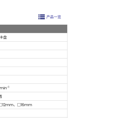
产品一览
密卡盘
-1
 min
塔
□12mm、□16mm