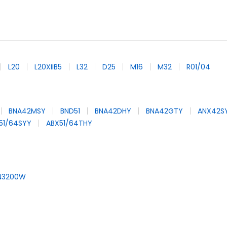
L20
L20XIIB5
L32
D25
M16
M32
R01/04
BNA42MSY
BND51
BNA42DHY
BNA42GTY
ANX42S
51/64SYY
ABX51/64THY
N3200W