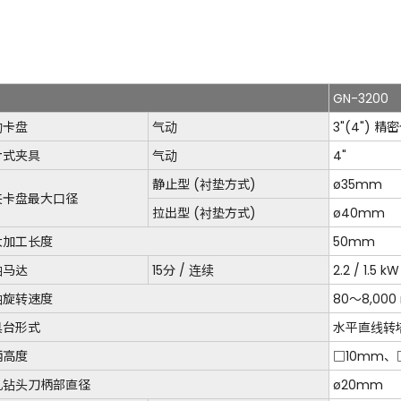
GN-3200
动卡盘
气动
3"(4") 精
片式夹具
气动
4"
静止型 (衬垫方式)
ø35mm
夹卡盘最大口径
拉出型 (衬垫方式)
ø40mm
大加工长度
50mm
轴马达
15分 / 连续
2.2 / 1.5 kW
轴旋转速度
80～8,000
具台形式
水平直线转
柄高度
□10mm、
孔钻头刀柄部直径
ø20mm