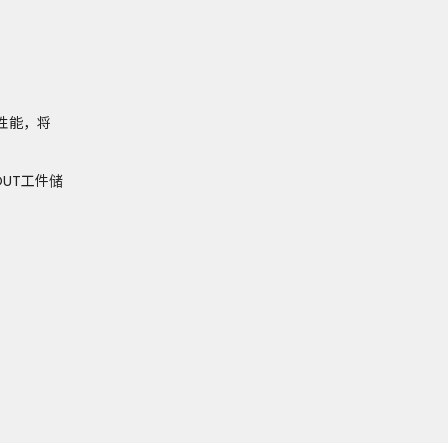
性能，将
OUT工件储