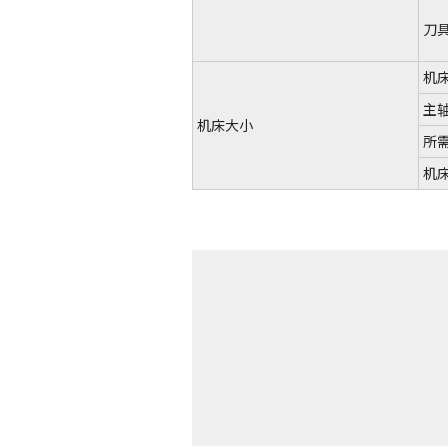
刀
机
主
机床大小
所需
机床