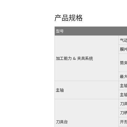
产品规格
型号
气
膜
加工能力 & 夹具系统
筒
最
主
主轴
主
刀
刀
刀具台
开