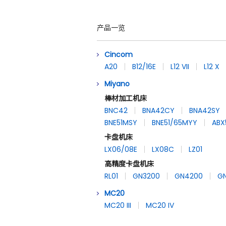
产品一览
Cincom
A20
B12/16E
L12 VII
L12 X
Miyano
棒材加工机床
BNC42
BNA42CY
BNA42SY
BNE51MSY
BNE51/65MYY
ABX
卡盘机床
LX06/08E
LX08C
LZ01
高精度卡盘机床
RL01
GN3200
GN4200
G
MC20
MC20 III
MC20 IV