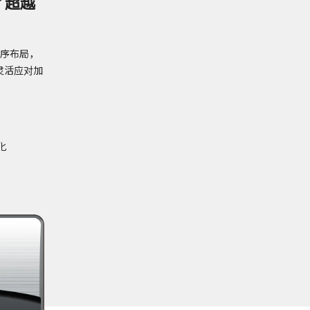
了超越
工序布局，
灵活应对加
化