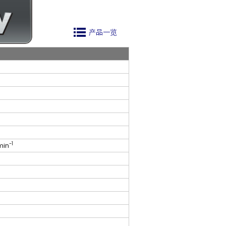
产品一览
-1
min