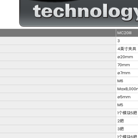
MC20III
3
4英寸夹具
ø20mm
70mm
ø7mm
M6
Max8,000
ø5mm
M5
1个模块5把
）
2把
）
3把
1个模块6把