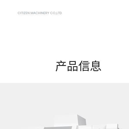
CITIZEN MACHINERY CO.,LTD.
产品信息