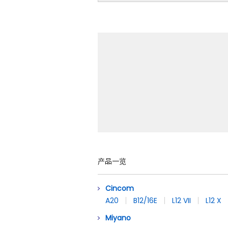
产品一览
Cincom
A20
B12/16E
L12 VII
L12 X
Miyano