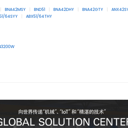
BNA42MSY
BND51
BNA42DHY
BNA42GTY
ANX42S
51/64SYY
ABX51/64THY
N3200W