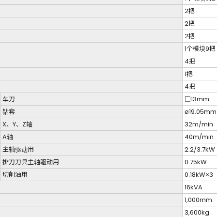
2把
2把
）
2把
1个模块9把
4把
1把
4把
车刀
□13mm
钻套
ø19.05m
X、Y、Z轴
32m/min
A轴
40m/min
主轴驱动用
2.2/3.7kW
排刀刀具主轴驱动用
0.75kW
切削油用
0.18kW×3
16kVA
1,000mm
3,600kg