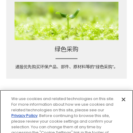
绿色采购
通报优先购买环保产品、部件、
原材料等的“绿色采购”。
We use cookies and related technologies on this site.
For more information about how we use cookies and
related technologies on this site, please see our
Privacy Policy
. Before continuing to browse this site,
please review your cookie settings and confirm your
网站地图
selection. You can change them at any time by
accessing the "Cookie Settings" link in the footer of