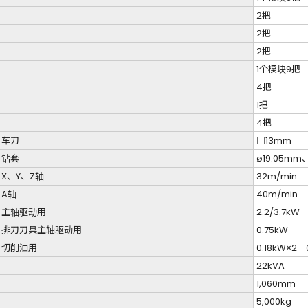
2把
2把
）
2把
1个模块9把
4把
1把
4把
车刀
□13mm
钻套
ø19.05mm
X、Y、Z轴
32m/min
A轴
40m/min
主轴驱动用
2.2/3.7kW
排刀刀具主轴驱动用
0.75kW
切削油用
0.18kW×2 
22kVA
1,060mm
5,000kg