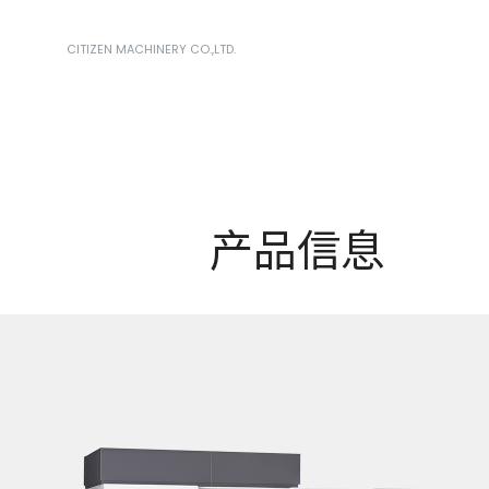
CITIZEN MACHINERY CO.,LTD.
产品信息