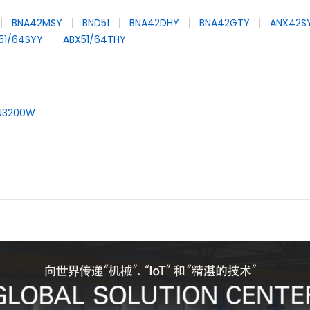
BNA42MSY
BND51
BNA42DHY
BNA42GTY
ANX42S
51/64SYY
ABX51/64THY
N3200W