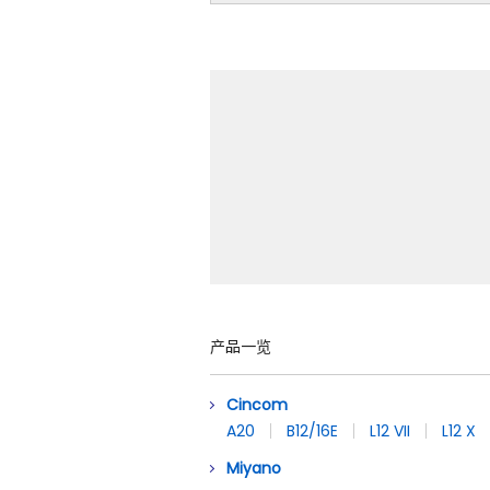
产品一览
Cincom
A20
B12/16E
L12 VII
L12 X
Miyano