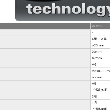
MC20IV
4
4英寸夹具
ø20mm
70mm
ø7mm
M6
Max8,000m
ø5mm
M5
1个模块5把
）
2把
）
3把
1个模块6把