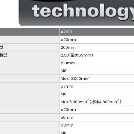
A20VII
ø20mm
型
200mm
机型
2.5D(最大55mm)
ø10mm
M8
-1
Max.10,000min
ø7mm
M6
-1
-1
Max.6,000min
(标准4,800min
)
ø20mm
50mm
ø8mm
M6