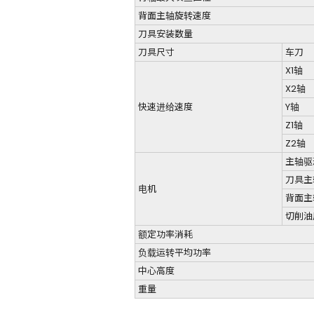
背面主轴旋转速度
刀具安装数量
刀具尺寸
车刀
X1轴
X2轴
快速进给速度
Y轴
Z1轴
Z2轴
主轴驱
刀具主
电机
背面主
切削油
额定功率消耗
负载运转平均功率
中心高度
重量