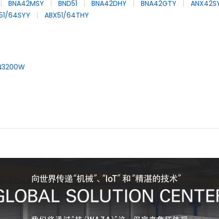
BNA42MSY
BND51
BNA42DHY
BNA42GTY
ANX42S
51/64SYY
ABX51/64THY
N3200W