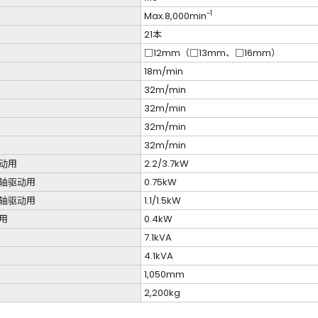
-1
Max.8,000min
21本
□12mm（□13mm、□16mm）
18m/min
32m/min
32m/min
32m/min
32m/min
动用
2.2/3.7kW
轴驱动用
0.75kW
轴驱动用
1.1/1.5kW
用
0.4kW
7.1kVA
4.1kVA
1,050mm
2,200kg