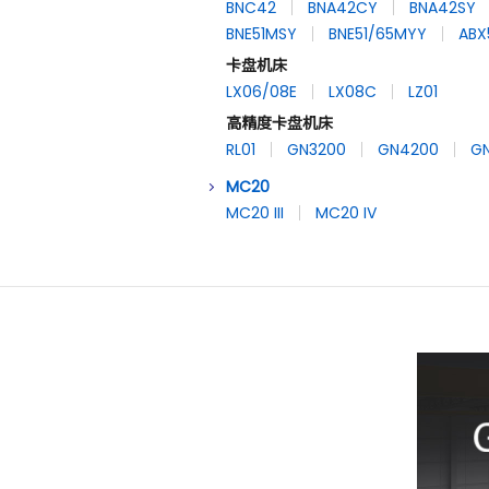
BNC42
BNA42CY
BNA42SY
BNE51MSY
BNE51/65MYY
ABX
卡盘机床
LX06/08E
LX08C
LZ01
高精度卡盘机床
RL01
GN3200
GN4200
G
MC20
MC20 III
MC20 IV