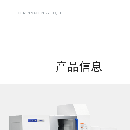
CITIZEN MACHINERY CO.,LTD.
产品信息