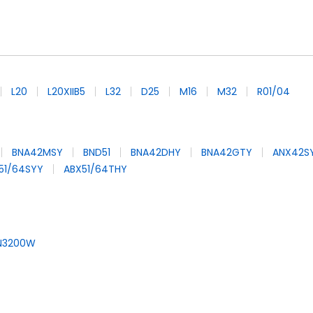
L20
L20XIIB5
L32
D25
M16
M32
R01/04
BNA42MSY
BND51
BNA42DHY
BNA42GTY
ANX42S
51/64SYY
ABX51/64THY
N3200W