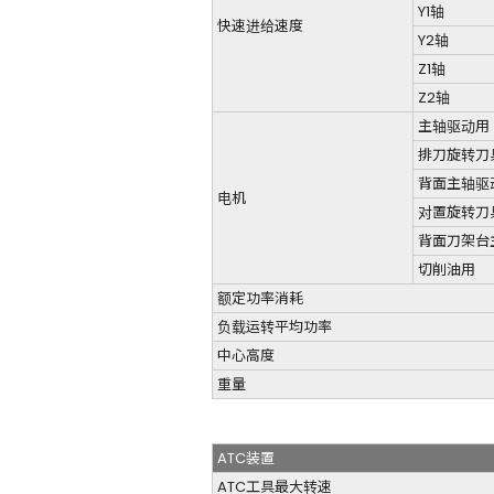
Y1轴
快速进给速度
Y2轴
Z1轴
Z2轴
主轴驱动用
排刀旋转刀
背面主轴驱
电机
对置旋转刀
背面刀架台
切削油用
额定功率消耗
负载运转平均功率
中心高度
重量
ATC装置
ATC工具最大转速