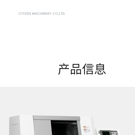
CITIZEN MACHINERY CO.,LTD.
产品信息