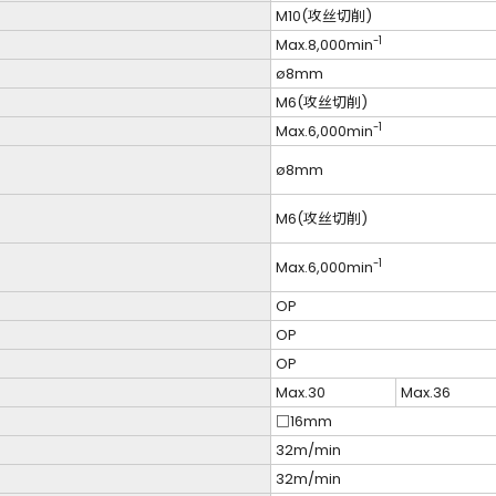
M10(攻丝切削)
-1
Max.8,000min
ø8mm
M6(攻丝切削)
-1
Max.6,000min
ø8mm
M6(攻丝切削)
-1
Max.6,000min
OP
OP
OP
Max.30
Max.36
□16mm
32m/min
32m/min