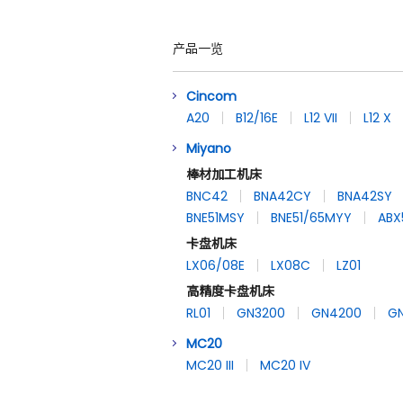
产品一览
Cincom
A20
B12/16E
L12 VII
L12 X
Miyano
棒材加工机床
BNC42
BNA42CY
BNA42SY
BNE51MSY
BNE51/65MYY
ABX
卡盘机床
LX06/08E
LX08C
LZ01
高精度卡盘机床
RL01
GN3200
GN4200
G
MC20
MC20 III
MC20 IV