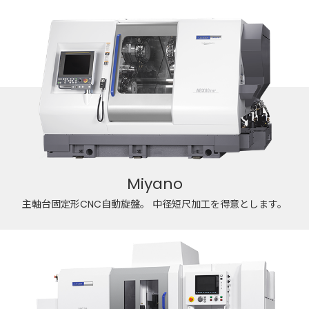
Miyano
主軸台固定形CNC自動旋盤。
中径短尺加工を得意とします。