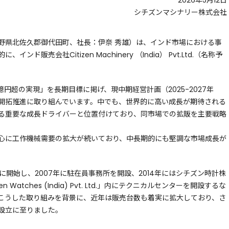
2026年5月12日
シチズンマシナリー株式会社
野県北佐久郡御代田町、社長：伊奈 秀雄）は、インド市場における事
販売会社Citizen Machinery （India） Pvt.Ltd.（名称予
0億円超の実現」を長期目標に掲げ、現中期経営計画（2025-2027年
開拓推進に取り組んでいます。中でも、世界的に高い成長が期待される
る重要な成長ドライバーと位置付けており、同市場での拡販を主要戦略
心に工作機械需要の拡大が続いており、中長期的にも堅調な市場成長が
に開始し、2007年に駐在員事務所を開設、2014年にはシチズン時計株
Watches (India) Pvt. Ltd.」内にテクニカルセンターを開設するな
こうした取り組みを背景に、近年は販売台数も着実に拡大しており、さ
設立に至りました。