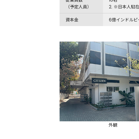
従業員数
16名
（予定人員）
2. ※日本人
資本金
6億インドルピ
外観