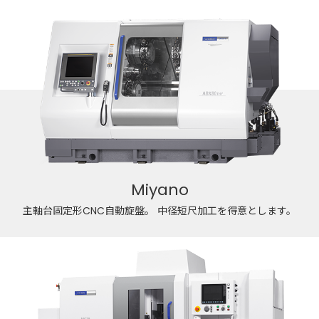
Miyano
主軸台固定形CNC自動旋盤。
中径短尺加工を得意とします。