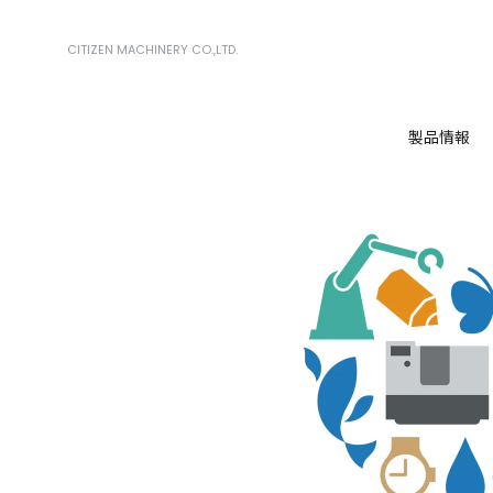
CITIZEN MACHINERY CO.,LTD.
製品情報