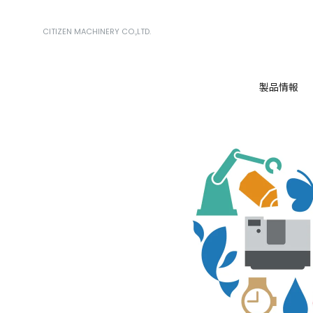
CITIZEN MACHINERY CO.,LTD.
製品情報