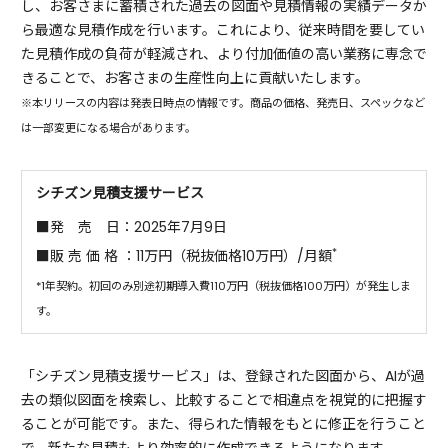
し、お客さまに蓄積された過去の図面や見積情報の実績データか
ら最適な見積作成を行います。これにより、従来時間を要してい
た見積作成の負荷が軽減され、より付加価値の高い業務に専念で
きることで、お客さまの生産性向上に貢献いたします。
※本リリースの内容は発表日時点の情報です。商品の価格、発売日、スペックなど
は一部変更になる場合があります。
シチズン見積支援サービス
■発 売 日：2025年7月9日
*
■販 売 価 格 ：11万円（税抜価格10万円）/月額
*1年契約。初回のみ別途初期導入費110万円（税抜価格100万円）が発生しま
す。
「シチズン見積支援サービス」は、登録された図面から、AIが過
去の類似図面を検索し、比較することで相違点を視覚的に把握す
ることが可能です。また、得られた情報をもとに修正を行うこと