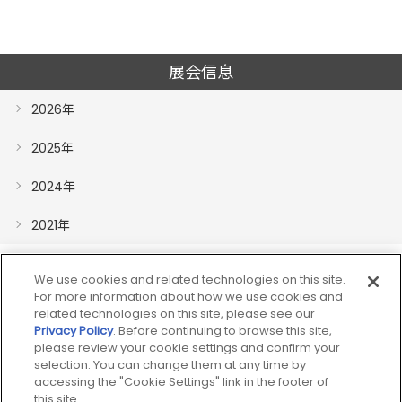
展会信息
2026年
2025年
2024年
2021年
We use cookies and related technologies on this site.
For more information about how we use cookies and
related technologies on this site, please see our
Privacy Policy
. Before continuing to browse this site,
please review your cookie settings and confirm your
网站地图
selection. You can change them at any time by
accessing the "Cookie Settings" link in the footer of
关于网页的利用
this site.