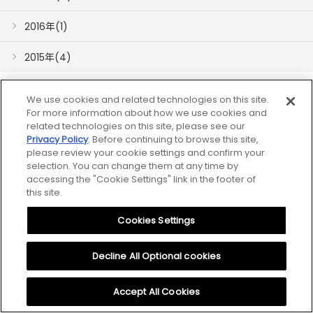
2016年(1)
2015年(4)
We use cookies and related technologies on this site.
For more information about how we use cookies and
related technologies on this site, please see our
Privacy Policy
. Before continuing to browse this site,
网站地图
please review your cookie settings and confirm your
selection. You can change them at any time by
accessing the "Cookie Settings" link in the footer of
关于网页的利用
this site.
Cookies Settings
隐私保护
Cookies Settings
Decline All Optional cookies
© 2026 CITIZEN MACHINERY CO.,LTD.
Accept All Cookies