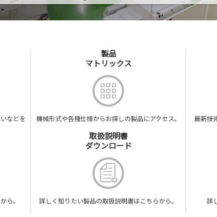
製品
マトリックス
想いなどを
機械形式や
各種仕様から
お探しの製品に
アクセス。
最新技
取扱説明書
ダウンロード
らから。
詳しく
知りたい製品の
取扱説明書は
こちらから。
詳