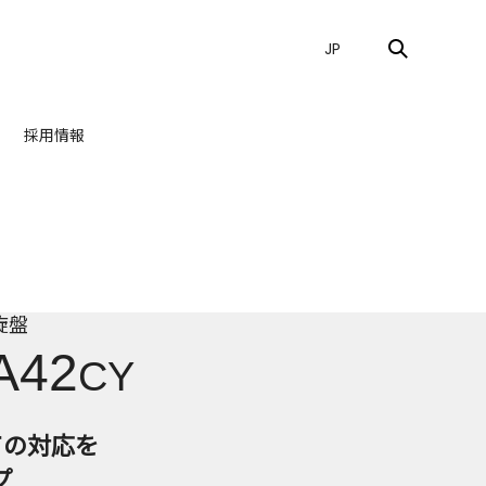
JP
採用情報
旋盤
A42
CY
ての対応を
プ