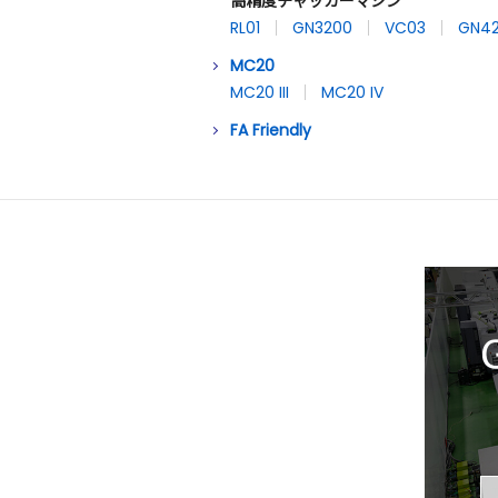
高精度チャッカーマシン
RL01
GN3200
VC03
GN4
MC20
MC20 III
MC20 IV
FA Friendly