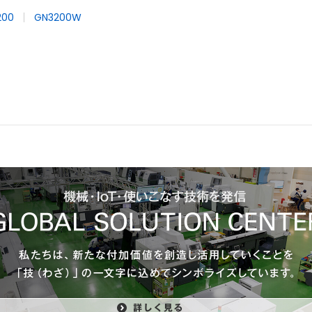
200
GN3200W