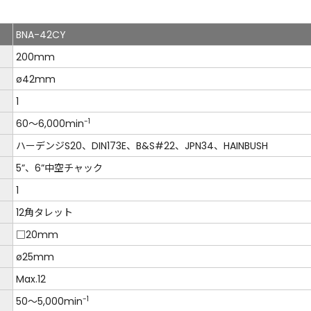
BNA-42CY
200mm
ø42mm
1
-1
60～6,000min
ハーデンジS20、DIN173E、B&S#22、JPN34、HAINBUSH
5”、6”中空チャック
1
12角タレット
□20mm
ø25mm
Max.12
-1
50～5,000min