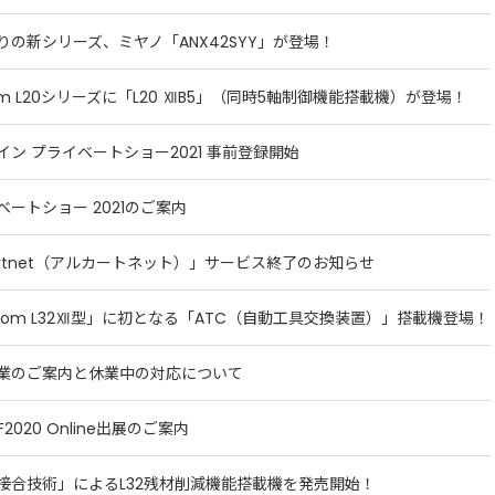
りの新シリーズ、ミヤノ「ANX42SYY」が登場！
om L20シリーズに「L20 ⅫB5」（同時5軸制御機能搭載機）が登場！
イン プライベートショー2021 事前登録開始
ベートショー 2021のご案内
kartnet（アルカートネット）」サービス終了のお知らせ
ncom L32Ⅻ型」に初となる「ATC（自動工具交換装置）」搭載機登場！
業のご案内と休業中の対応について
OF2020 Online出展のご案内
接合技術」によるL32残材削減機能搭載機を発売開始！