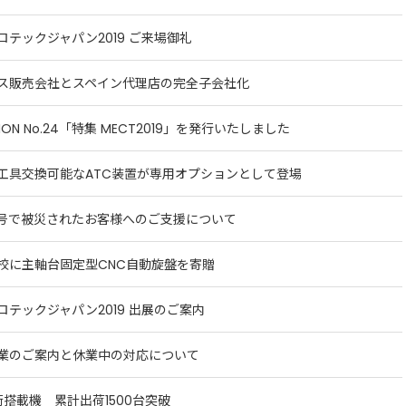
ロテックジャパン2019 ご来場御礼
ス販売会社とスペイン代理店の完全子会社化
TION No.24「特集 MECT2019」を発行いたしました
工具交換可能なATC装置が専用オプションとして登場
9号で被災されたお客様へのご支援について
校に主軸台固定型CNC自動旋盤を寄贈
ロテックジャパン2019 出展のご案内
業のご案内と休業中の対応について
技術搭載機 累計出荷1500台突破