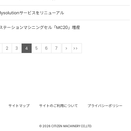
pplysolutionサービスをリニューアル
ステーションマシニングセル「MC20」増産
前
2
3
4
5
6
7
次
最後
サイトマップ
サイトのご利用について
プライバシーポリシー
© 2026 CITIZEN MACHINERY CO.,LTD.