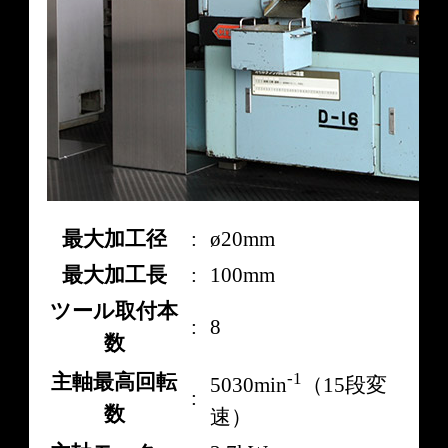
最大加工径
:
ø20mm
最大加工長
:
100mm
ツール取付本
:
8
数
-1
主軸最高回転
5030min
（15段変
:
数
速）