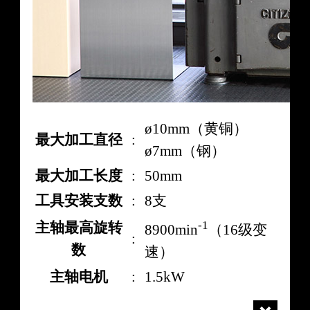
ø10mm（黄铜）
最大加工直径
:
ø7mm（钢）
最大加工长度
:
50mm
工具安装支数
:
8支
-1
主轴最高旋转
8900min
（16级变
:
数
速）
主轴电机
:
1.5kW